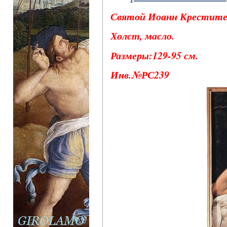
Святой Иоанн Креститель
Холст, масло.
Размеры:129-95 см.
Инв.№РС239