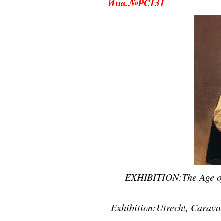
Инв.№РС131
EXHIBITION:The Age of 
Exhibition:Utrecht, Carav