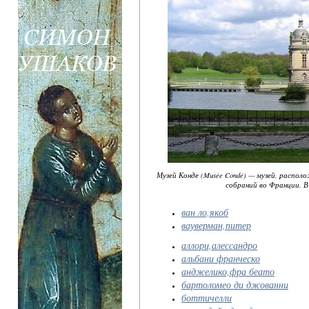
Музей Конде (Musée Condé) — музей, распол
собраний во Франции. В
ван ло,якоб
вауверман,питер
аллори,алессандро
альбани франческо
анджелико,фра беато
бартоломео ди джованни
боттичелли