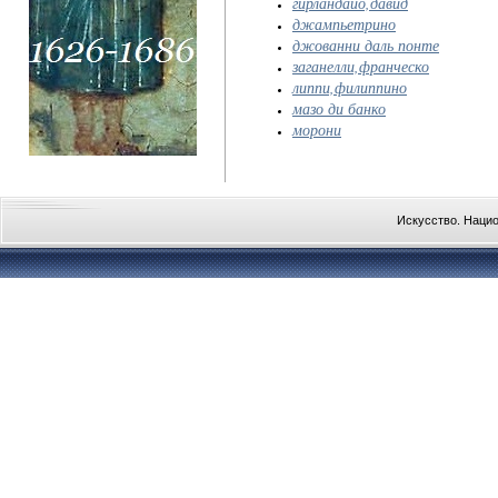
гирландайо,давид
джампьетрино
джованни даль понте
заганелли,франческо
липпи,филиппино
мазо ди банко
морони
Искусство. Наци