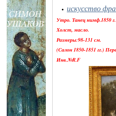
искусство фр
Утро. Танец нимф.1850 г.
Холст, масло.
Размеры:98-131 см.
(Салон 1850-1851 гг.) Пер
Инв.№R.F