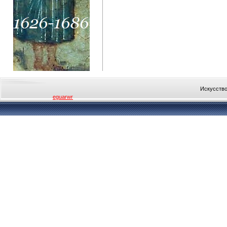
Искусство
eguarwr