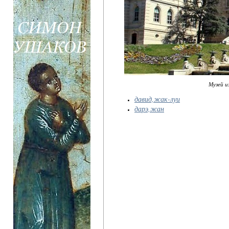
Музей из
давид,жак-луи
дарэ,жан