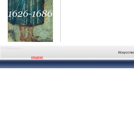
Искусство
eguarwr