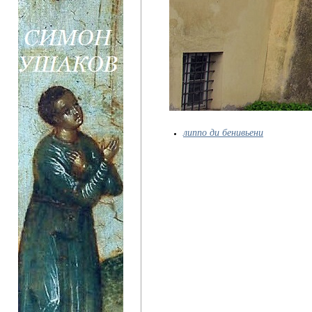
липпо ди бенивьени