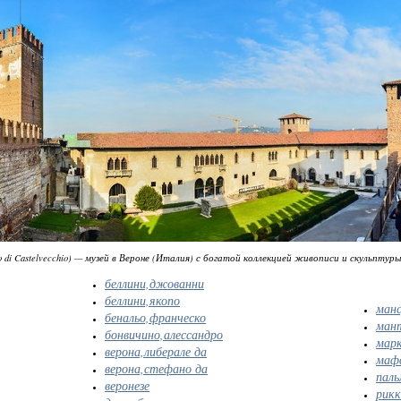
o di Castelvecchio) — музей в Вероне (Италия) с богатой коллекцией живописи и скульптур
беллини,джованни
беллини,якопо
манс
бенальо,франческо
мант
бонвичино,алессандро
марк
верона,либерале да
маф
верона,стефано да
паль
веронезе
рикк