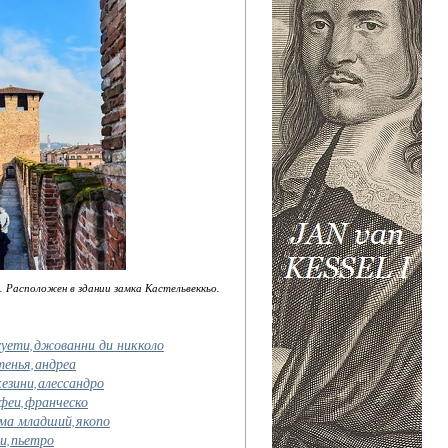
ы. Расположен в здании замка Кастельвеккьо.
уети,джованни ди никколо
енья,андреа
езини,алессандро
феи,франческо
ма младший,якопо
и,пьетро