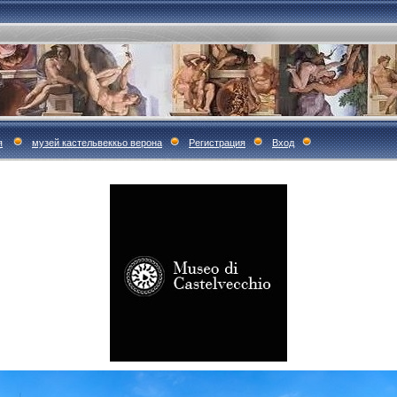
я
музей кастельвеккьо верона
Регистрация
Вход