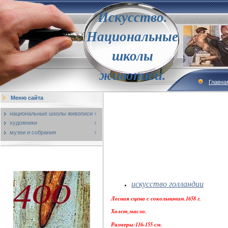
Искусство.
Национальные
школы
живописи.
Главна
Меню сайта
национальные школы живописи
художники
музеи и собрания
искусство голландии
Лесная сцена с сокольничим.1658 г.
Холст,масло.
Размеры:116-155 см.