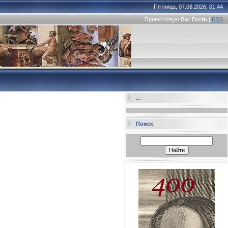
Пятница, 07.08.2026, 01:44
Приветствую Вас
Гость
|
RSS
...
Поиск