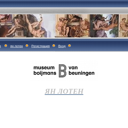
я
ян лотен
Регистрация
Вход
ЯН ЛОТЕН