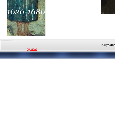
Искусство
eguarwr