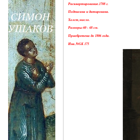
Расквартирование.1708 г.
Подписана и датирована.
Холст,масло.
Размеры:60 - 68 см.
Приобретена до 1806 года.
Инв.№GK 175