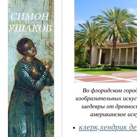
Во флоридском горо
изобразительных искусс
шедевры от древнос
американское иск
клерк,хендрик де