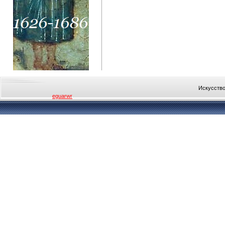
Искусство
eguarwr