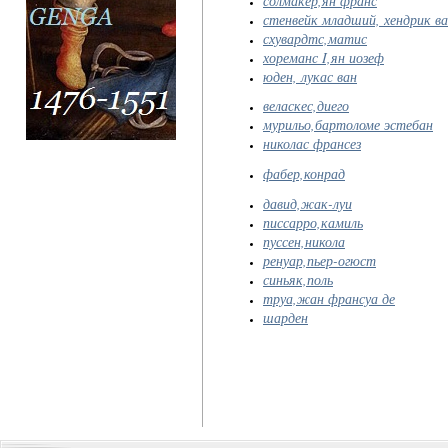
солмакер,ян франс
стенвейк младший, хендрик в
схувардтс,матис
хореманс I,ян иозеф
юден, лукас ван
веласкес,диего
мурильо,бартоломе эстебан
николас франсез
фабер,конрад
давид,жак-луи
писсарро,камиль
пуссен,никола
ренуар,пьер-огюст
синьяк,поль
труа,жан франсуа де
шарден