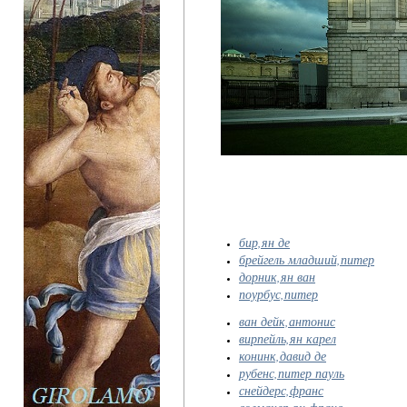
бир,ян де
брейгель младший,питер
дорник,ян ван
поурбус,питер
ван дейк,антонис
вирпейль,ян карел
конинк,давид де
рубенс,питер пауль
снейдерс,франс