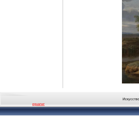
Искусство
eguarwr