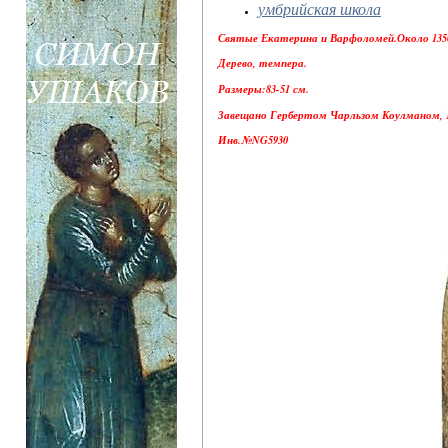
умбрийская школа
Святые Екатерина и Варфоломей.Около 1350
Дерево, темпера.
Размеры:83-51 см.
Завещано Гербертом Чарльзом Коулманом, 19
Инв.№NG5930