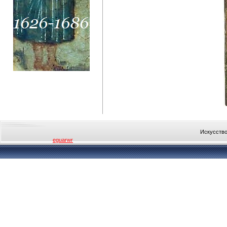
Искусство
eguarwr