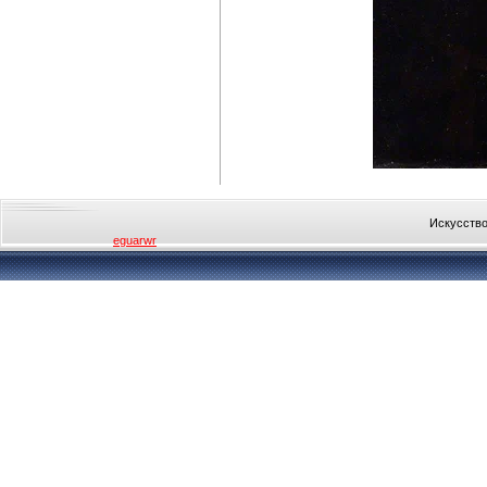
Искусство
eguarwr