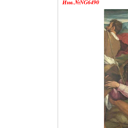
Инв.№NG6490