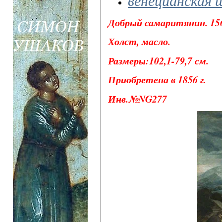
Добрый самаритянин. 156
Холст, масло.
Размеры:102,1-79,7 см.
Приобретена в 1856 г.
Инв.№NG277