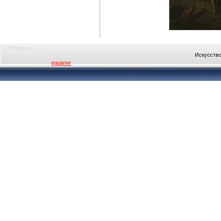
Искусство
eguarwr