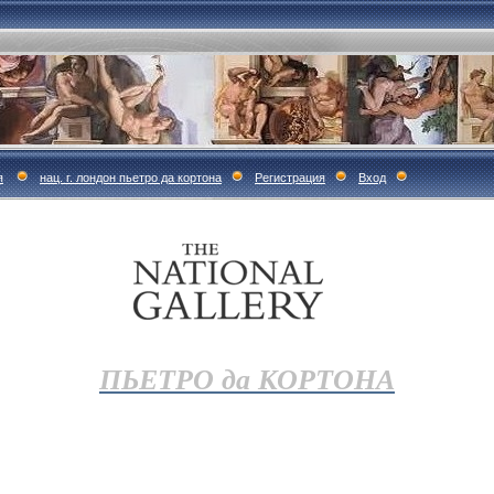
я
нац. г. лондон пьетро да кортона
Регистрация
Вход
ПЬЕТРО да КОРТОНА