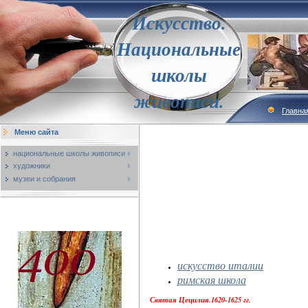
Искусство.
Национальные
школы
живописи.
Главна
Меню сайта
национальные школы живописи
художники
музеи и собрания
искусство италии
римская школа
Святая Цецилия.1620-1625 гг.