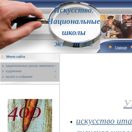
Искусство.
Национальные
школы
живописи.
Главная
Меню сайта
национальные школы живописи
художники
музеи и собрания
У
искусство ита
сиенская школ