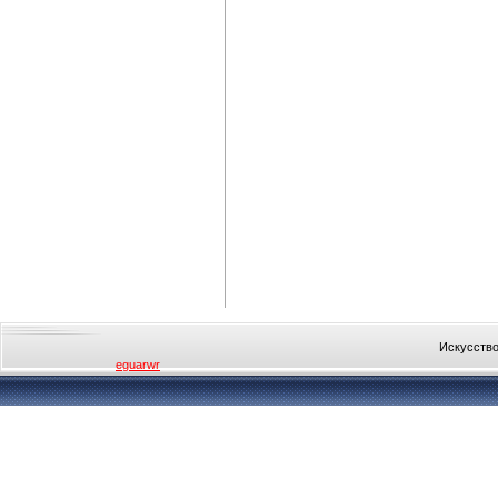
Искусство
eguarwr