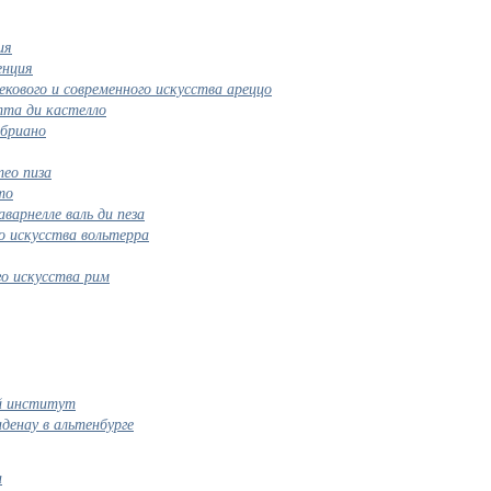
ия
енция
екового и современного искусства ареццо
тта ди кастелло
абриано
тео пиза
то
варнелле валь ди пеза
о искусства вольтерра
го искусства рим
й институт
нденау в альтенбурге
н