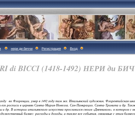
я
нери ди биччи
Регистрация
Вход
RI di BICCI (1418-1492) НЕРИ ди БИ
1418 году во Флоренции, умер в 1492 году там же. Итальянский художник. Флорентийская шк
 его росписи в церквях Санта-Мария-Новелла, Сан-Панкрацио, Санта-Тринита и др. Также
 и др. В истории итальянского искусства прославился своим «Дневником», в котором с 
удожественный бизнес: расходы и доходы, а также все события, связанные с этим бизнес