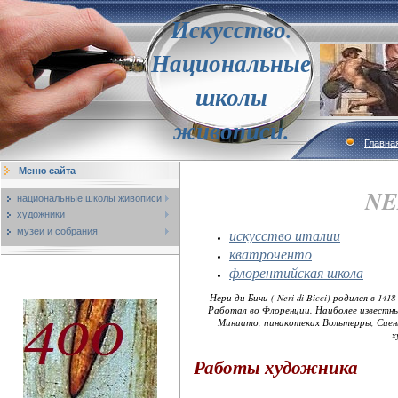
Искусство.
Национальные
школы
живописи.
Главна
Меню сайта
NE
национальные школы живописи
художники
музеи и собрания
искусство италии
кватроченто
флорентийская школа
Нери ди Бичи ( Neri di Bicci) родился в 
Работал во Флоренции. Наиболее известны
Миниато, пинакотеках Вольтерры, Сиены
х
Работы художника