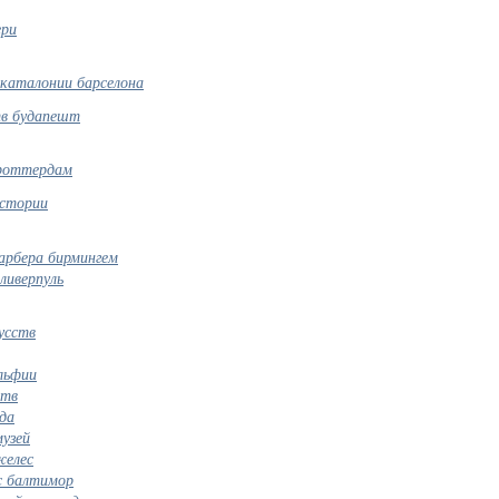
ери
 каталонии барселона
тв будапешт
 роттердам
истории
арбера бирмингем
ливерпуль
усств
льфии
ств
да
узей
желес
с балтимор