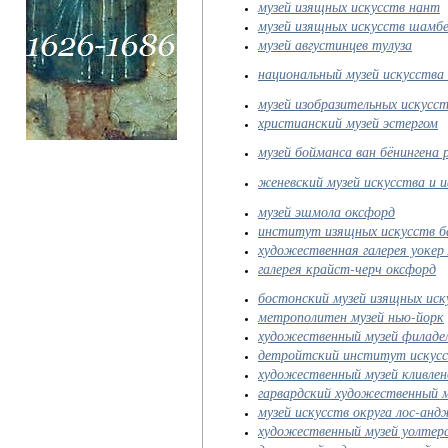
музей изящных искусств нант
музей изящных искусств шамб
музей августинцев тулуза
национальный музей искусства
музей изобразительных искусс
христианский музей эстергом
музей бойманса ван бёнингена
женевский музей искусства и 
музей эшмола оксфорд
институт изящных искусств б
художественная галерея уокер 
галерея крайст-черч оксфорд
бостонский музей изящных иск
метрополитен музей нью-йорк
художественный музей филаде
детройтский институт искус
художественный музей кливлен
гарвардский художественный м
музей искусств округа лос-анд
художественный музей уолтер