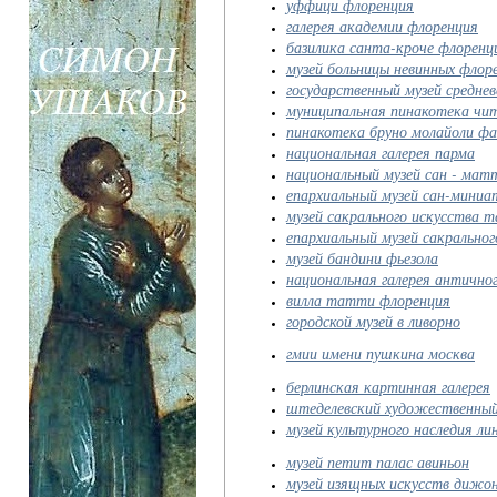
уффици флоренция
галерея академии флоренция
базилика санта-кроче флоренц
музей больницы невинных флор
государственный музей среднев
муниципальная пинакотека чи
пинакотека бруно молайоли ф
национальная галерея парма
национальный музей сан - мат
епархиальный музей сан-миниа
музей сакрального искусства та
епархиальный музей сакральног
музей бандини фьезола
национальная галерея антично
вилла татти флоренция
городской музей в ливорно
гмии имени пушкина москва
берлинская картинная галерея
штеделевский художественны
музей культурного наследия ли
музей петит палас авиньон
музей изящных искусств дижо