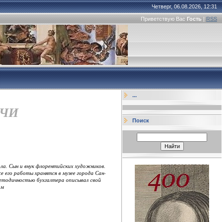
Четверг, 06.08.2026, 12:31
Приветствую Вас
Гость
|
RSS
...
ЧЧИ
Поиск
ола. Сын и внук флорентийских художников.
 его работы хранятся в музее города Сан-
методичностью бухгалтера описывал свой
ом