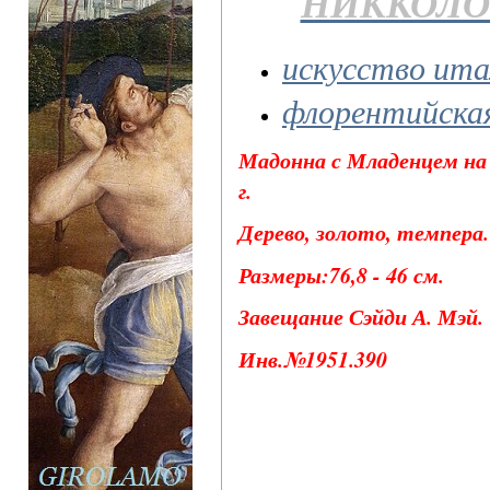
НИККОЛО
искусство ита
флорентийска
Мадонна с Младенцем на
г.
Дерево, золото, темпера.
Размеры:76,8 - 46 см.
Завещание Сэйди А. Мэй.
Инв.№1951.390