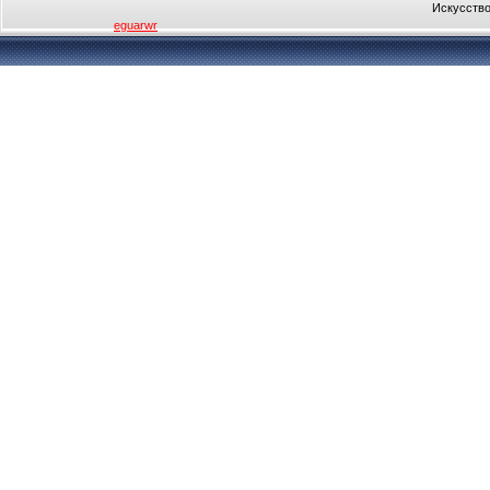
Искусство
eguarwr