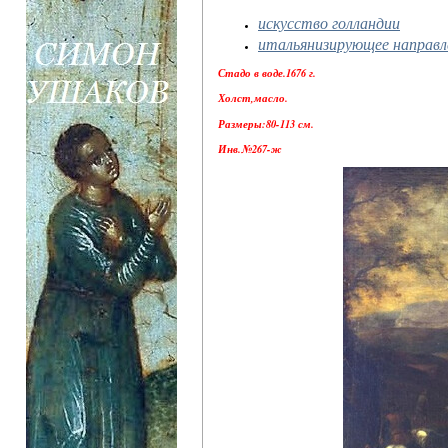
искусство голландии
итальянизирующее направл
Стадо в воде.1676 г.
Холст,масло.
Размеры:80-113 см.
Инв.№267-ж