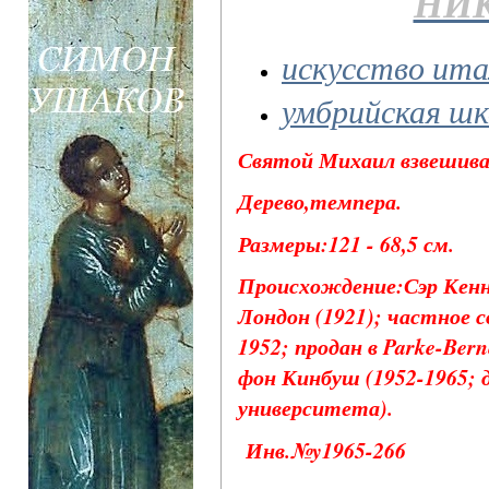
НИК
искусство ита
умбрийская шк
Святой Михаил взвешива
Дерево,темпера.
Размеры:121 - 68,5 см.
Происхождение:Сэр Кенн
Лондон (1921); частное 
1952; продан в Parke-Ber
фон Кинбуш (1952-1965;
университета).
Инв.№y1965-266