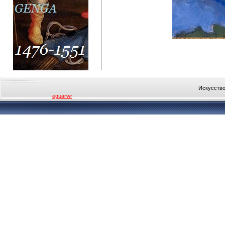
Искусство
eguarwr