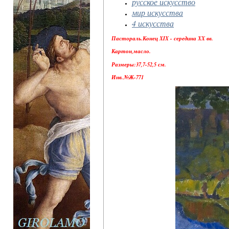
русское искусство
мир искусства
4 искусства
Пастораль.Конец XIX - середина XX вв.
Картон,масло.
Размеры:37,7-52,5 см.
Инв.№Ж-771