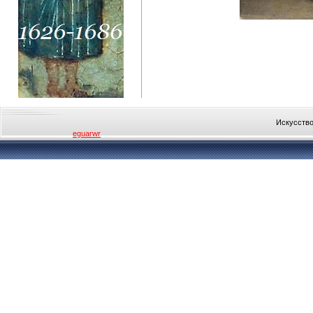
Искусство
eguarwr