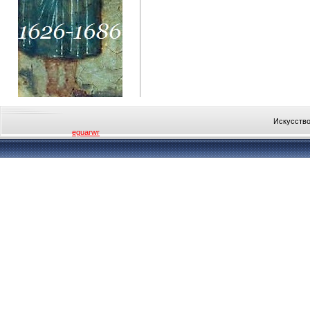
Искусство
eguarwr