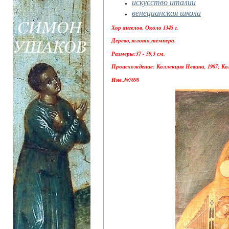
искусство италии
венецианская школа
Хор ангелов. Около 1345 г.
Дерево,золото,темпера.
Размеры:37 - 59,3 см.
Происхождение: Коллекция Невина, 1907; Кол
Инв.№7698