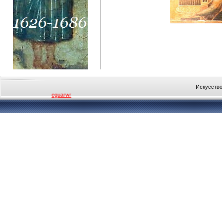
Искусство
eguarwr