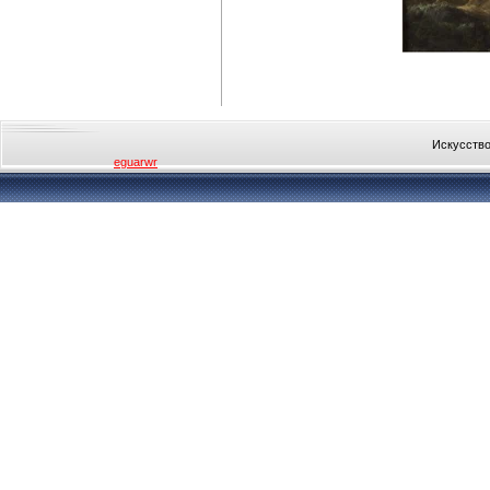
Искусство
eguarwr