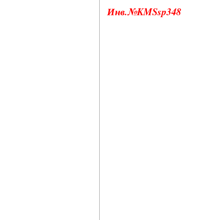
Инв.№KMSsp348