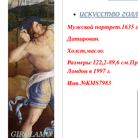
искусство гол
Мужской портрет.1635 г
Датирован.
Холст,масло.
Размеры:122,2-89,6 см.Пр
Лондон в 1997 г.
Инв.№KMS7983