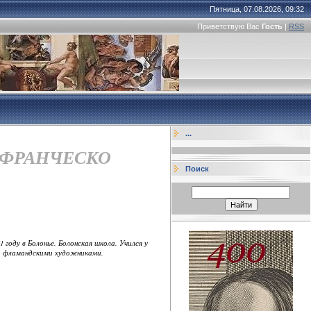
Пятница, 07.08.2026, 09:32
Приветствую Вас
Гость
|
RSS
...
ЕР ФРАНЧЕСКО
Поиск
81 году в Болонье. Болонская школа. Учился у
и и фламандскими художниками.