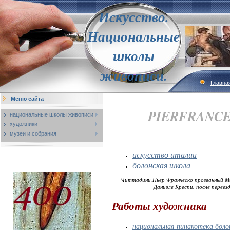
Искусство.
Национальные
школы
живописи.
Главна
Меню сайта
PIERFRANCES
национальные школы живописи
художники
музеи и собрания
искусство италии
болонская школа
Читтадини,Пьер Франческо прозванный Миланез
Даниэле Креспи, после переез
Работы художника
национальная пинакотека боло