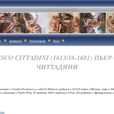
я
миланези
Регистрация
Вход
CO CITTADINI (1613/16-1681) ПЬ
ЧИТТАДИНИ
е ( Cittadini,Pierfrancesco called Il Milanese) родился в 1613/16 годах в Милане, умер в 16
да в Болонью у Гвидо Рени. В середине 1640-х переехал в Рим, где работал с французским
нья