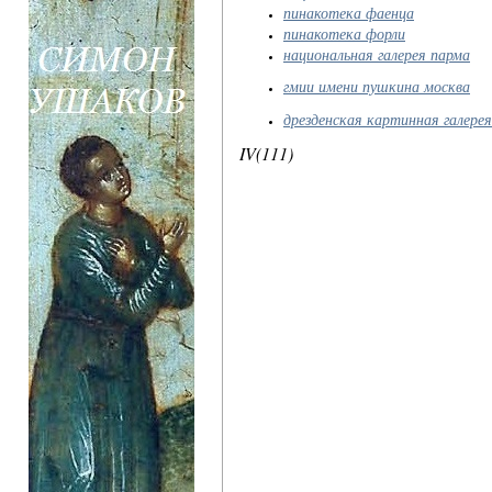
пинакотека фаенца
пинакотека форли
национальная галерея парма
гмии имени пушкина москва
дрезденская картинная галерея
IV(111)