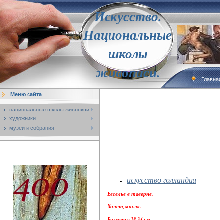
Искусство.
Национальные
школы
живописи.
Главна
Меню сайта
национальные школы живописи
художники
музеи и собрания
искусство голландии
Веселье в таверне.
Холст,масло.
Размеры:28-34 см.