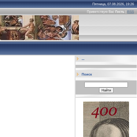
Пятница, 07.08.2026, 19:26
Приветствую Вас
Гость
|
RSS
...
Поиск