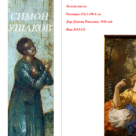
Холст,масло.
Размеры:114,3-149,4 см.
Дар Джона Ринглинг, 1936 год.
Инв.№SN132