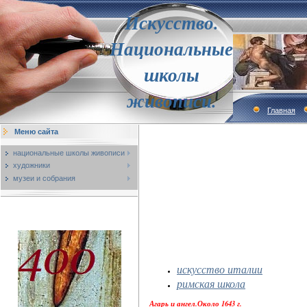
Искусство.
Национальные
школы
живописи.
Главная
Меню сайта
национальные школы живописи
художники
музеи и собрания
искусство италии
римская школа
Агарь и ангел.Около 1643 г.