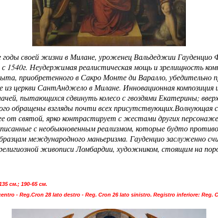
е годы своей жизни в Милане, уроженец Вальдеджии Гауденцио Ф
 с 1540г. Неудержимая реалистическая мощь и зрелищность ком
ыта, приобретенного в Сакро Монте ди Варалло, убедительно 
е из церкви СантАнджело в Милане. Инновационная композиция 
алачей, пытающихся сдвинуть колесо с гвоздями Екатерины; вверх
о обращены взгляды почти всех присутствующих.Волнующая сцен
ее от святой, ярко контрастирует с жестами других персонаж
аписанные с необыкновенным реализмом, которые будто против
образцам международного маньеризма. Гауденцио заслуженно 
 религиозной живописи Ломбардии, художником, стоящим на пор
35 см.; 190-65 см.
tro - Reg.Cron 28 lato destro - Reg. Cron 26 lato sinistro. Registro inferiore: Reg. C