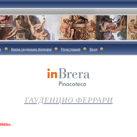
я
брера гауденцио феррари
Регистрация
Вход
ГАУДЕНЦИО ФЕРРАРИ
543гг.