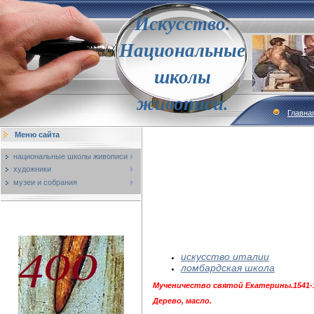
Искусство.
Национальные
школы
живописи.
Главна
Меню сайта
национальные школы живописи
художники
музеи и собрания
искусство италии
ломбардская школа
Мученичество святой Екатерины.1541-1
Дерево, масло.