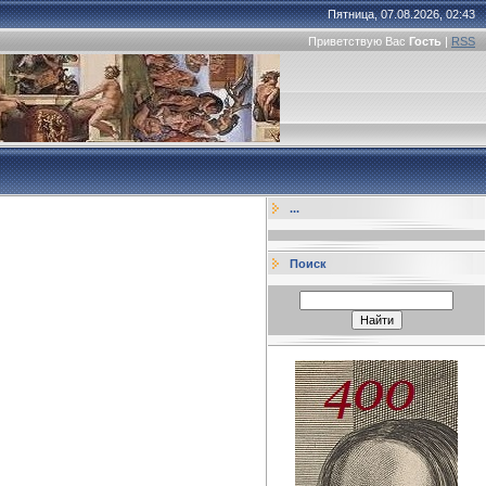
Пятница, 07.08.2026, 02:43
Приветствую Вас
Гость
|
RSS
...
Поиск