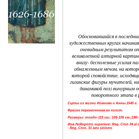
Обосновавшийся в последни
художественных кругах начиная
очевидным результатом оп
великолепной алтарной картин
внизу- бесполезные усилия п
обнаженным мечом, на которог
которой спокойствие, исходящ
гиганские фигуры мучителей, н
динамикой поз) вычурным 
поворотного этапа в
Сцены из жизни Иоакима и Анны.1545 г.
Фреска перенесенная на холст.
Размеры: тондо-115 см.; 105-105 см.;190-1
Инв.№Registro superiore: Reg. Cron 34 al cen
- Reg. Cron. 31 lato sinistro