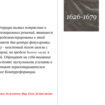
еррари вызвал потрясение в
позиционных решений, явившиеся
продемонстрированы в этой
имеет два центра фокусировки:
у - неистовый полет ангела с
а, на пределе horror vacui, в
ей. Обращают на себя внимание
остоят( мускульными усилиями и
считают первооткрывателем
оге Контрреформации.
ron. 31 al centro- Reg. Cron. 31 lato destro