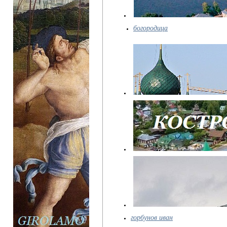
богородица
горбунов иван