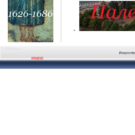
Искусство
eguarwr