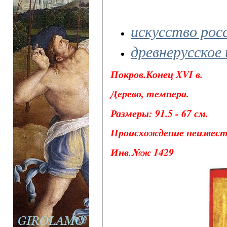
искусство рос
древнерусское
Покров.Конец XVI в.
Дерево, темпера.
Размеры: 91.5 - 67 см.
Происхождение неизвест
Инв.№ж 1429