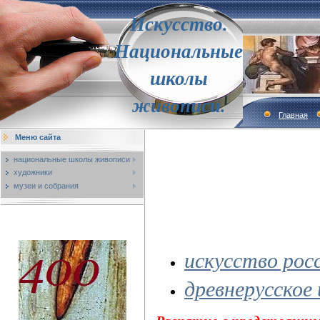
Искусство.
Национальные
школы
живописи.
Главная
Меню сайта
национальные школы живописи
художники
музеи и собрания
искусство рос
древнерусское
Распятие с предстоящим