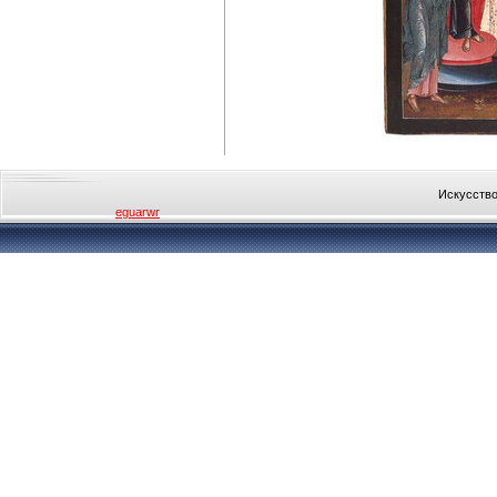
Искусство
eguarwr