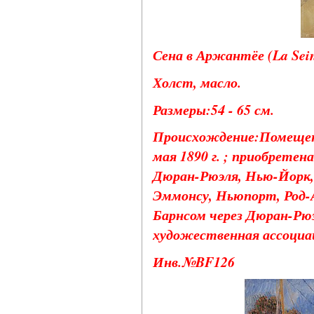
Сена в Аржантёе (La Seine
Холст, масло.
Размеры:54 - 65 см.
Происхождение:Помещена
мая 1890 г. ; приобретен
Дюран-Рюэля, Нью-Йорк, 
Эммонсу, Ньюпорт, Род-А
Барнсом через Дюран-Рюэ
художественная ассоциаци
Инв.№BF126