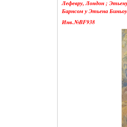
Лефевру, Лондон ; Этьен
Барнсом у Этьена Биньоу 
Инв.№BF938