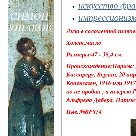
искусство фр
импрессиониз
Лиза в соломенной шляпе.
Холст,масло.
Размеры:47 - 38,4 см.
Происхождение:Париж; Д
Кассиреру, Берлин, 20 ап
Копенгаген, 1916 или 1917
но не продан ; в галерею 
Альфреда Дабера, Париж,
Инв.№BF874