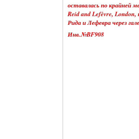
оставалась по крайней мер
Reid and Lefèvre, London
Рида и Лефевра через га
Инв.№BF908