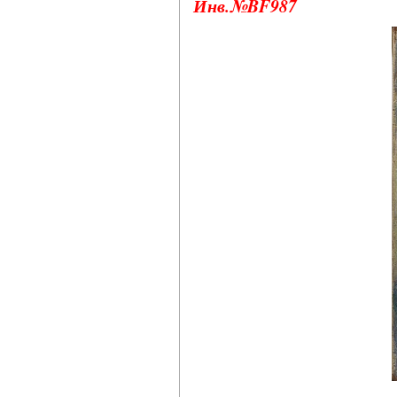
Инв.№BF987