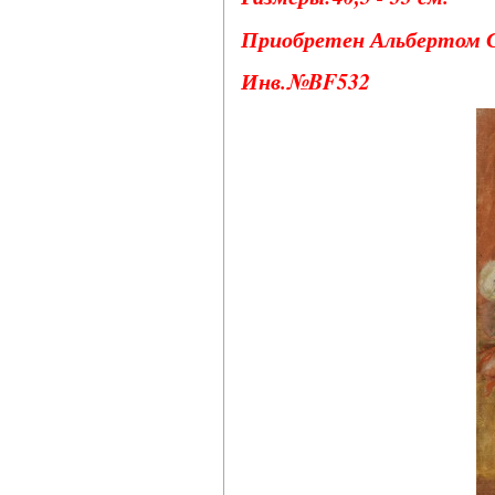
Приобретен Альбертом С.
Инв.№BF532