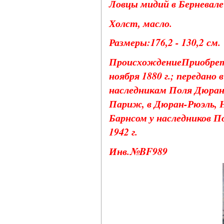
Ловцы мидий в Берневале (
Холст, масло.
Размеры:176,2 - 130,2 см.
ПроисхождениеПриобрете
ноября 1880 г.; передан
наследникам Поля Дюран-
Париж, в Дюран-Рюэль, Н
Барнсом у наследников П
1942 г.
Инв.№BF989