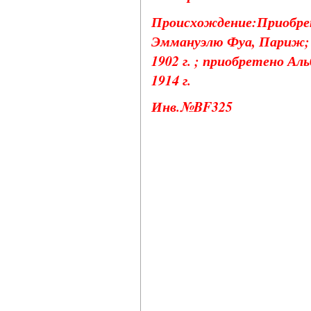
Происхождение:Приобрет
Эммануэлю Фуа, Париж; 
1902 г. ; приобретено А
1914 г.
Инв.№BF325