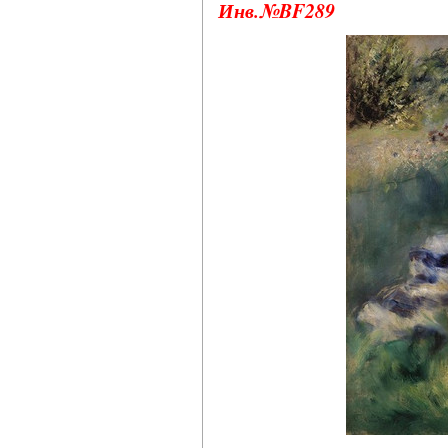
Инв.№BF289