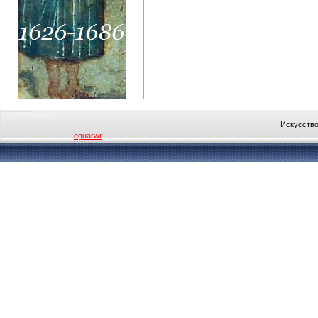
Искусство
eguarwr