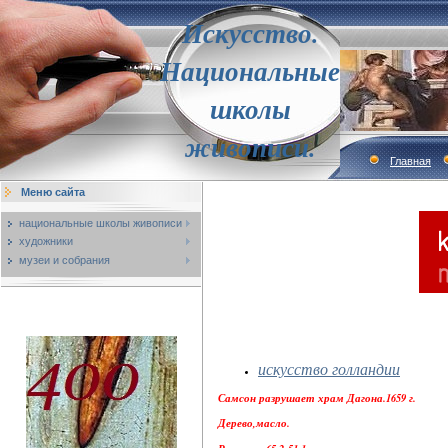
Искусство.
Национальные
школы
живописи.
Главная
Меню сайта
национальные школы живописи
художники
музеи и собрания
искусство голландии
Самсон разрушает храм Дагона.1659 г.
Дерево,масло.