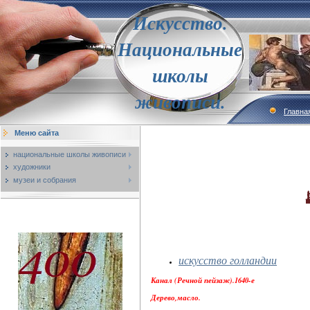
Искусство.
Национальные
школы
живописи.
Главна
Меню сайта
национальные школы живописи
художники
музеи и собрания
искусство голландии
Канал (Речной пейзаж).1640-е
Дерево,масло.