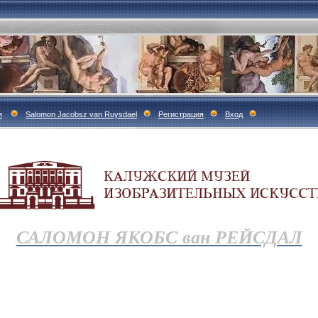
я
Salomon Jacobsz van Ruysdael
Регистрация
Вход
САЛОМОН ЯКОБС ван РЕЙСДАЛ