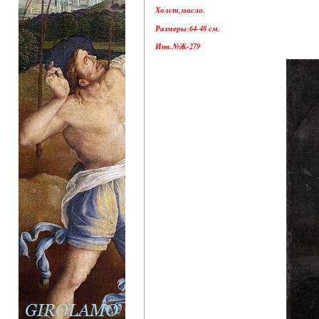
Холст,масло.
Размеры:64-48 см.
Инв.№Ж-279