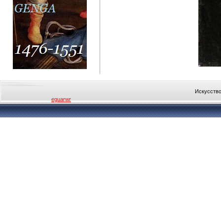
Искусство
eguarwr