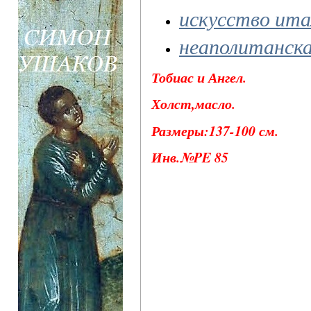
искусство ита
неаполитанска
Тобиас и Ангел.
Холст,масло.
Размеры:137-100 см.
Инв.№PE 85