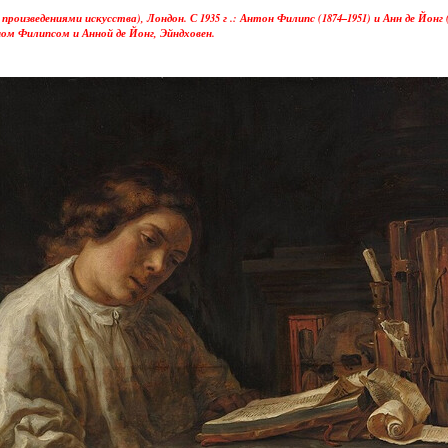
произведениями искусства), Лондон. С 1935 г .: Антон Филипс (1874–1951) и Анн де Йонг (1
ом Филипсом и Анной де Йонг, Эйндховен.