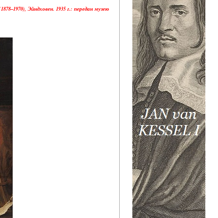
878–1970), Эйндховен. 1935 г.: передан музею