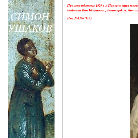
Происхождение:с 1929 г .: Парсенс (торговец 
Боймана Ван Бёнингена , Роттердам, Антон
Инв.№1386 (ОК)