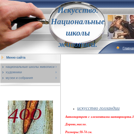
Искусство.
Национальные
школы
живописи.
Главна
Меню сайта
национальные школы живописи
художники
музеи и собрания
искусство голландии
Автопортрет с элементами натюрморта.16
Дерево,масло.
Размеры:58-74 см.