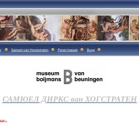
я
Samuel van Hoogstraten
Регистрация
Вход
САМЮЕЛ ДИРКС ван ХОГСТРАТЕН
44 г.