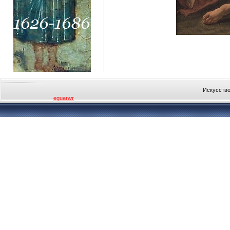
Искусство
eguarwr