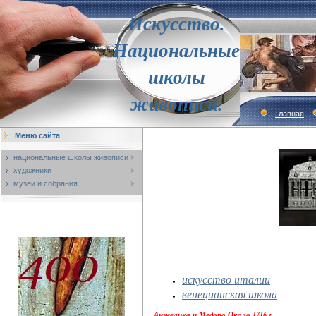
Искусство.
Национальные
школы
живописи.
Главная
Меню сайта
национальные школы живописи
художники
музеи и собрания
искусство италии
венецианская школа
Анжелика и Медоро.Около 1716 г.