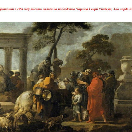
ании в 1956 году вместо налога на наследство Чарльза Генри Уиндема, 3-го лорда 