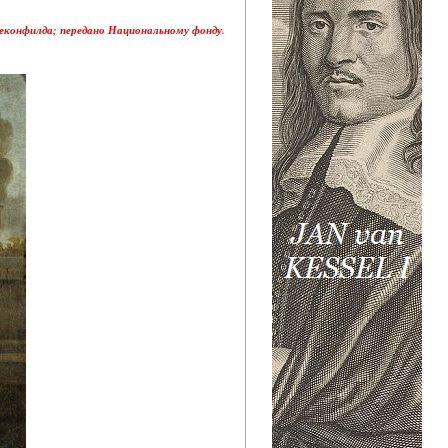
Леконфилда; передано Национальному фонду.