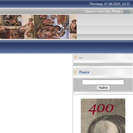
Пятница, 07.08.2026, 14:37
Приветствую Вас
Гость
|
RSS
...
Поиск