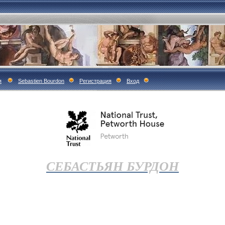
я
Sebastien Bourdon
Регистрация
Вход
СЕБАСТЬЯН БУРДОН
.