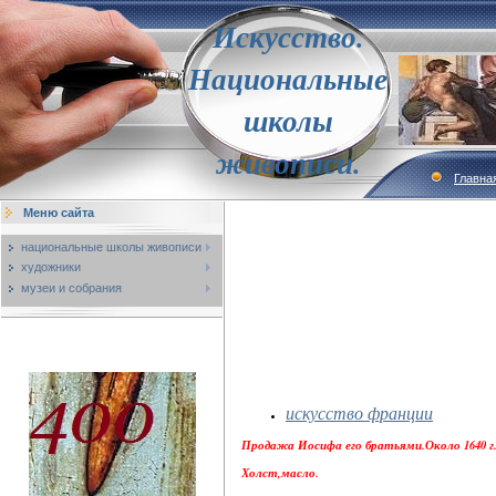
Искусство.
Национальные
школы
живописи.
Главна
Меню сайта
национальные школы живописи
художники
музеи и собрания
искусство франции
Продажа Иосифа его братьями.Около 1640 г
Холст,масло.