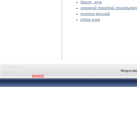
бакст, леон
левицкий дмитрий григорьевич
поленов василий
репин илья
Искусство
eguarwr