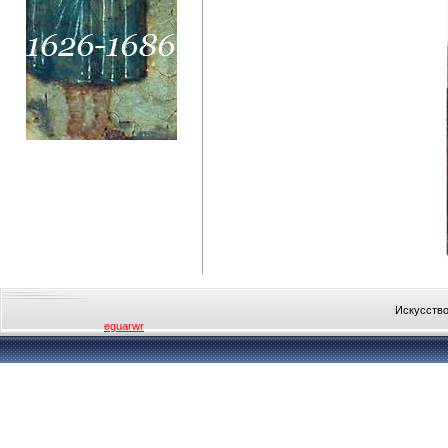
Искусство
eguarwr