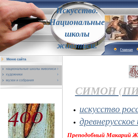
Искусство.
Национальные
школы
живописи.
Главная
Меню сайта
национальные школы живописи
художники
музеи и собрания
СИМОН (П
искусство рос
древнерусское
Преподобный Макарий Же