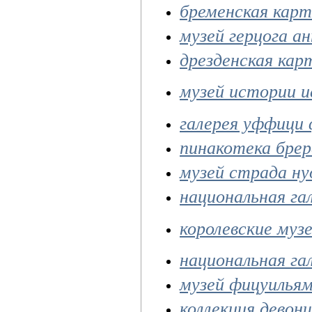
бременская карт
музей герцога а
дрезденская кар
музей истории и
галерея уффици 
пинакотека брер
музей страда ну
национальная га
королевские муз
национальная га
музей фицуилья
коллекция девон