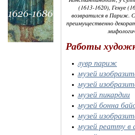
(1613-1620), Генуе (1
возвратился в Париж. С
преимущественно декорат
мифологич
Работы худож
лувр париж
музей изобразит
музей изобразит
музей пикардии
музей бонна бай
музей изобразит
музей реатту в 