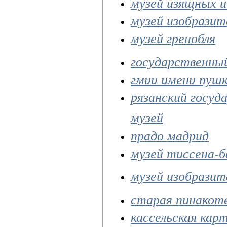
музей изящных и
музей изобразит
музей гренобля
государственны
гмии имени пушк
рязанский госу
музей
прадо мадрид
музей тиссена-б
музей изобрази
старая пинакот
кассельская кар