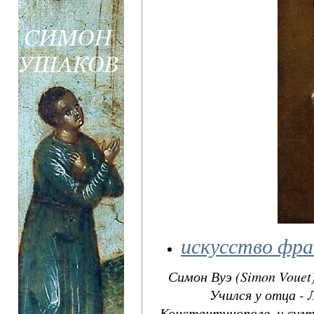
искусство фр
Симон Вуэ (Simon Vouet)
Учился у отца - Л
Константинополе, у султа