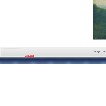
Искусство
eguarwr