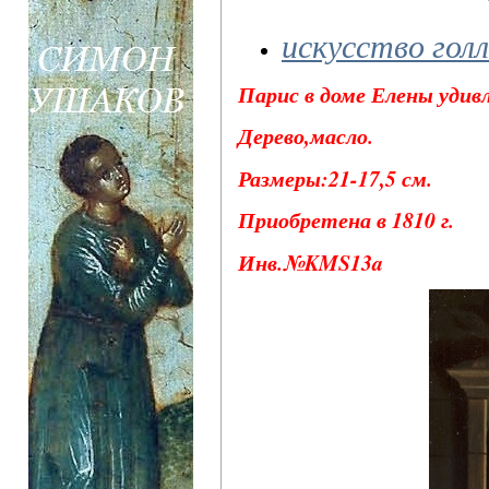
искусство гол
Парис в доме Елены удив
Дерево,масло.
Размеры:21-17,5 см.
Приобретена в 1810 г.
Инв.№KMS13a