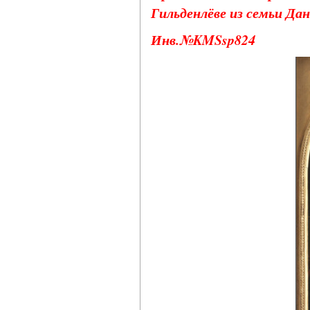
Гильденлёве из семьи Дан
Инв.№KMSsp824