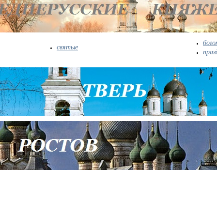
бого
святые
праз