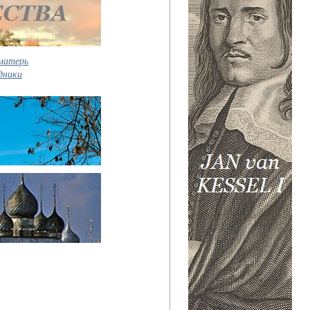
матерь
дники