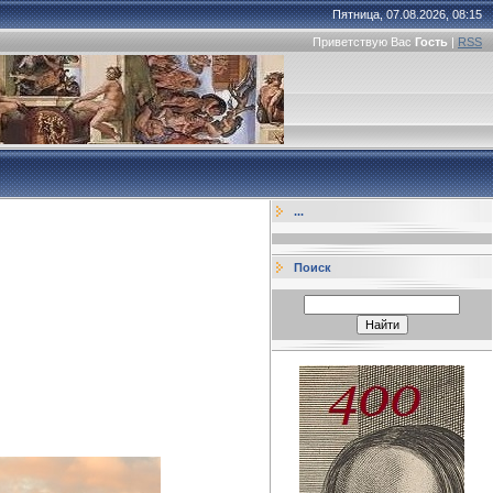
Пятница, 07.08.2026, 08:15
Приветствую Вас
Гость
|
RSS
...
Поиск