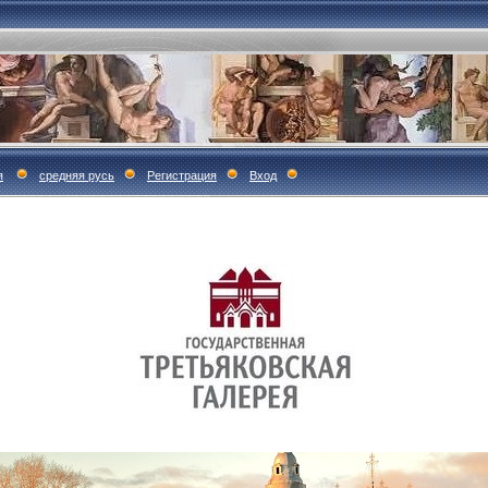
я
средняя русь
Регистрация
Вход