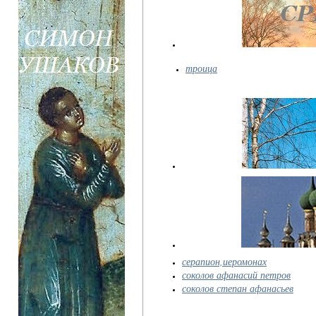
троица
серапион,иеромонах
соколов афанасий петров
соколов степан афанасьев