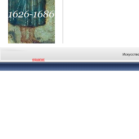
Искусство
eguarwr