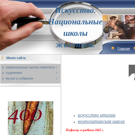
Искусство.
Национальные
школы
живописи.
Главная
Меню сайта
национальные школы живописи
художники
музеи и собрания
искусство италии
неаполитанская школа
Пифагор и рыбаки.1662 г.